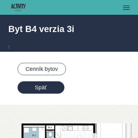
Menu
Skip
to
main
Byt B4 verzia 3i
content
f
Cenník bytov
Späť