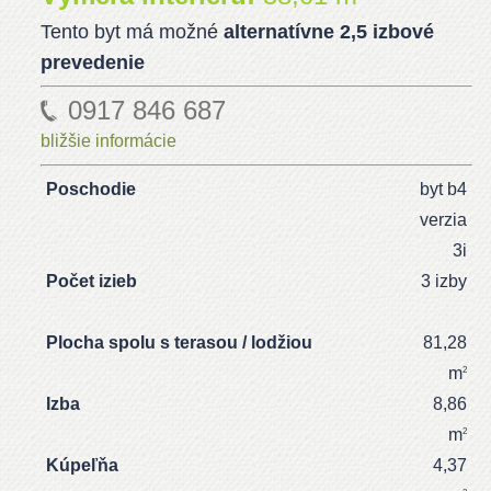
Tento byt má možné
alternatívne 2,5 izbové
prevedenie
0917 846 687
bližšie informácie
Poschodie
byt b4
verzia
3i
Počet izieb
3 izby
Plocha spolu s terasou / lodžiou
81,28
m
2
Izba
8,86
m
2
Kúpeľňa
4,37