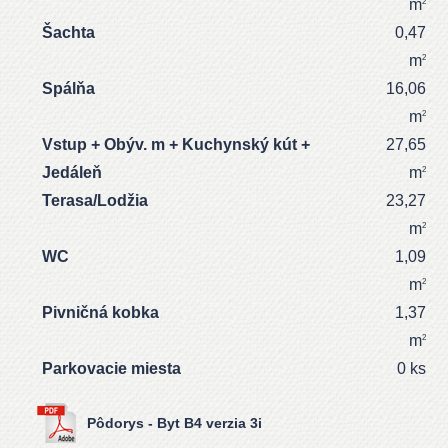
m
2
Šachta
0,47
m
2
Spálňa
16,06
m
2
Vstup + Obýv. m + Kuchynský kút +
27,65
Jedáleň
m
2
Terasa/Lodžia
23,27
m
2
WC
1,09
m
2
Pivničná kobka
1,37
m
2
Parkovacie miesta
0 ks
Pôdorys - Byt B4 verzia 3i