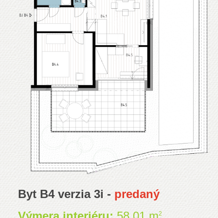
Byt B4 verzia 3i -
predaný
Výmera interiéru:
58,01 m
2