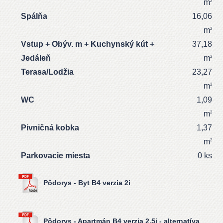
m
2
Spálňa
16,06
m
2
Vstup + Obýv. m + Kuchynský kút +
37,18
Jedáleň
m
2
Terasa/Lodžia
23,27
m
2
WC
1,09
m
2
Pivničná kobka
1,37
m
2
Parkovacie miesta
0 ks
Pôdorys - Byt B4 verzia 2i
Pôdorys - Apartmán B4 verzia 2,5i - alternatíva