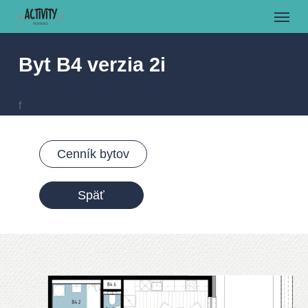
Menu
Skip
to
main
Byt B4 verzia 2i
content
f
Cenník bytov
Späť