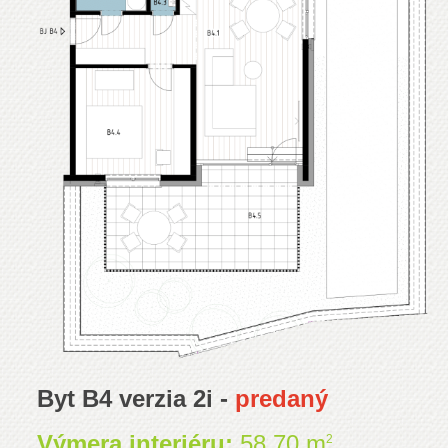
Byt B4 verzia 2i -
predaný
Výmera interiéru:
58,70 m
2