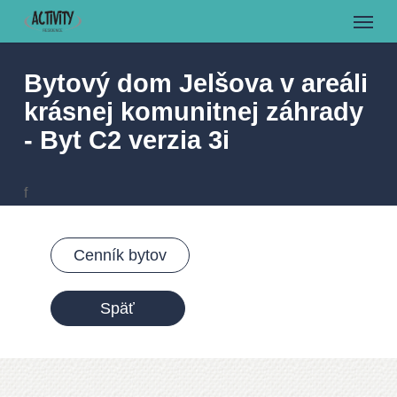
Menu
Skip
to
main
Bytový dom Jelšova v areáli
content
krásnej komunitnej záhrady
- Byt C2 verzia 3i
f
Cenník bytov
Späť