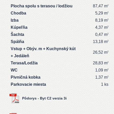
Plocha spolu s terasou / lodžiou
87,47 m
2
Chodba
5,29 m
2
Izba
8,19 m
2
Kúpeľňa
4,37 m
2
Šachta
0,47 m
2
Spálňa
13,18 m
2
Vstup + Obýv. m + Kuchynský kút
26,52 m
2
+ Jedáleň
Terasa/Lodžia
28,83 m
2
WC
1,09 m
2
Pivničná kobka
1,37 m
2
Parkovacie miesta
1 ks
Pôdorys - Byt C2 verzia 3i