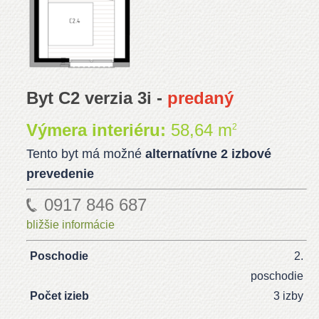
Byt C2 verzia 3i -
predaný
Výmera interiéru:
58,64 m
2
Tento byt má možné
alternatívne 2 izbové
prevedenie
0917 846 687
bližšie informácie
Poschodie
2.
poschodie
Počet izieb
3 izby