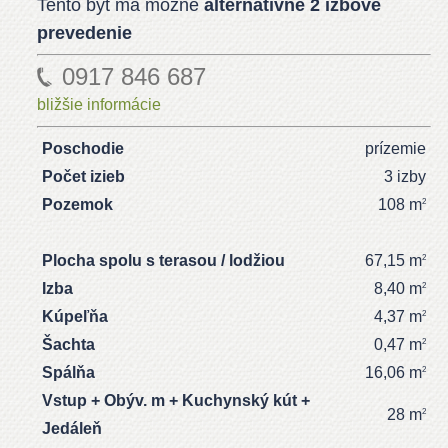
Tento byt má možné
alternatívne 2 izbové
prevedenie
0917 846 687
bližšie informácie
Poschodie
prízemie
Počet izieb
3 izby
Pozemok
108 m
2
Plocha spolu s terasou / lodžiou
67,15 m
2
Izba
8,40 m
2
Kúpeľňa
4,37 m
2
Šachta
0,47 m
2
Spálňa
16,06 m
2
Vstup + Obýv. m + Kuchynský kút +
28 m
2
Jedáleň