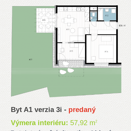
Byt A1 verzia 3i -
predaný
Výmera interiéru:
57,92 m
2