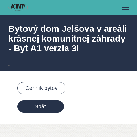
Menu
Skip
to
main
Bytový dom Jelšova v areáli
content
krásnej komunitnej záhrady
- Byt A1 verzia 3i
f
Cenník bytov
Späť