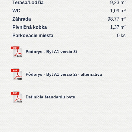
Terasa/Lodžia
9,23 m
2
WC
1,09 m
2
Záhrada
98,77 m
2
Pivničná kobka
1,37 m
2
Parkovacie miesta
0 ks
Pôdorys - Byt A1 verzia 3i
Pôdorys - Byt A1 verzia 2i - alternatíva
Definícia štandardu bytu