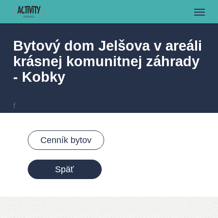
Menu
Skip
to
main
Bytový dom Jelšova v areáli
content
krásnej komunitnej záhrady
- Kobky
f
Cenník bytov
Späť